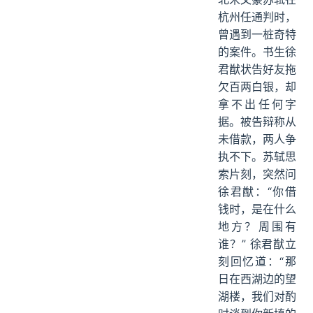
杭州任通判时，
曾遇到一桩奇特
的案件。书生徐
君猷状告好友拖
欠百两白银，却
拿不出任何字
据。被告辩称从
未借款，两人争
执不下。苏轼思
索片刻，突然问
徐君猷：“你借
钱时，是在什么
地方？周围有
谁？” 徐君猷立
刻回忆道：“那
日在西湖边的望
湖楼，我们对酌