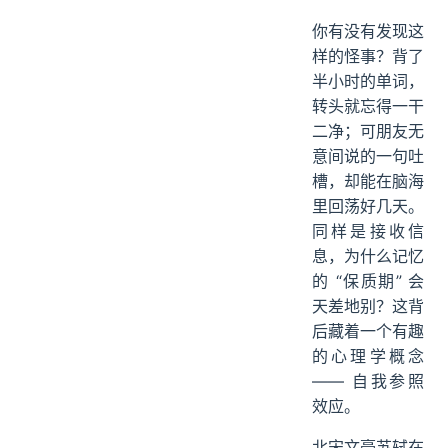
你有没有发现这
样的怪事？背了
半小时的单词，
转头就忘得一干
二净；可朋友无
意间说的一句吐
槽，却能在脑海
里回荡好几天。
同样是接收信
息，为什么记忆
的 “保质期” 会
天差地别？这背
后藏着一个有趣
的心理学概念
—— 自我参照
效应。
北宋文豪苏轼在