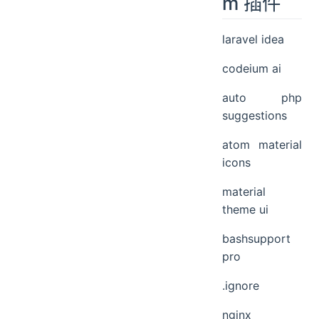
m 插件
重新打开项目
laravel idea
codeium ai
auto php
suggestions
atom material
icons
material
theme ui
bashsupport
pro
.ignore
nginx