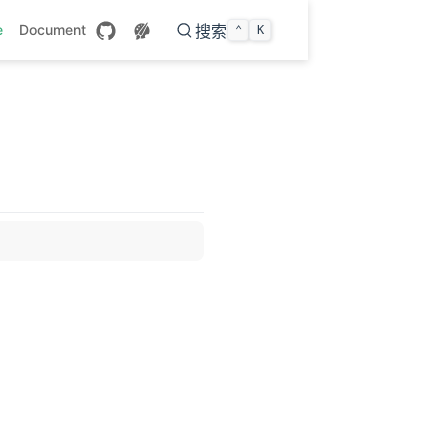
e
Document
搜索
⌃
K