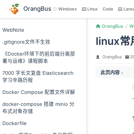
跳至主要內容
OrangBus
Windows
Linux
Code
Larav
OrangBus
W
WebNote
linu
.gitignore文件不生效
1. 压缩
《Docker环境下的前后端分离部
OrangBus
2
2. 解压缩
署与运维》课程脚本
二、.gz 格式
此页内容
7000 字长文复盘 Elasticsearch
1. 压缩
学习辛路历程
2. 解压缩
三、.bz2 格式
Docker Compose 配置文件详解
1. 压缩
docker-compose 搭建 minio 分
2. 解压缩
布式对象存储
四、.tar 格式
Dockerfile
1. 打包
2. 解打包