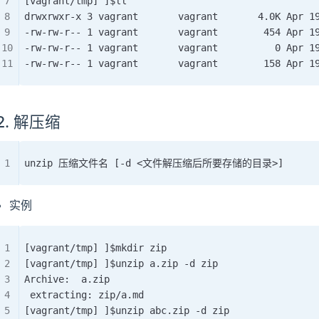
[vagrant/tmp] ]$ll
drwxrwxr-x 3 vagrant       vagrant       4.0K Apr 1
-rw-rw-r-- 1 vagrant       vagrant        454 Apr 1
-rw-rw-r-- 1 vagrant       vagrant          0 Apr 1
-rw-rw-r-- 1 vagrant       vagrant        158 Apr 1
2. 解压缩
unzip 压缩文件名 [-d <文件解压缩后所要存储的目录>]
实例
[vagrant/tmp] ]$mkdir zip
[vagrant/tmp] ]$unzip a.zip -d zip
Archive:  a.zip
 extracting: zip/a.md
[vagrant/tmp] ]$unzip abc.zip -d zip