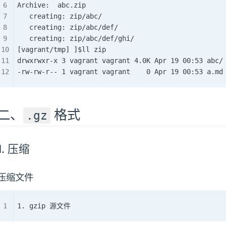
Archive:  abc.zip
   creating: zip/abc/
   creating: zip/abc/def/
   creating: zip/abc/def/ghi/
[vagrant/tmp] ]$ll zip
drwxrwxr-x 3 vagrant vagrant 4.0K Apr 19 00:53 abc/
-rw-rw-r-- 1 vagrant vagrant    0 Apr 19 00:53 a.md
二、
格式
.gz
1. 压缩
压缩文件
1. gzip 源文件