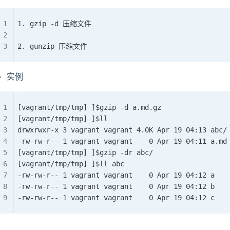
1. gzip -d 压缩文件
2. gunzip 压缩文件
实例
[vagrant/tmp/tmp] ]$gzip -d a.md.gz
[vagrant/tmp/tmp] ]$ll
drwxrwxr-x 3 vagrant vagrant 4.0K Apr 19 04:13 abc/
-rw-rw-r-- 1 vagrant vagrant    0 Apr 19 04:11 a.md
[vagrant/tmp/tmp] ]$gzip -dr abc/
[vagrant/tmp/tmp] ]$ll abc
-rw-rw-r-- 1 vagrant vagrant    0 Apr 19 04:12 a
-rw-rw-r-- 1 vagrant vagrant    0 Apr 19 04:12 b
-rw-rw-r-- 1 vagrant vagrant    0 Apr 19 04:12 c