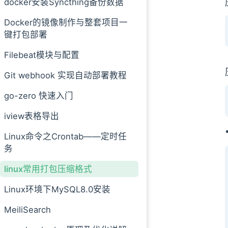
docker安装Syncthing备份数据
五、.tar.gz 格式
Docker的镜像制作与整套项目一
1. 压缩
键打包部署
2. 解压缩
六、.tar.bz2 格式
Filebeat模块与配置
1. 压缩
Git webhook 实现自动部署教程
2. 解压缩
go-zero 快速入门
iview表格导出
Linux命令之Crontab——定时任
务
linux常用打包压缩格式
Linux环境下MySQL8.0安装
MeiliSearch