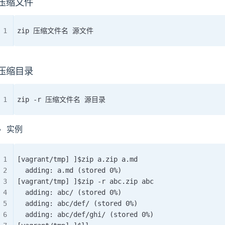
压缩文件
zip 压缩文件名 源文件
压缩目录
zip -r 压缩文件名 源目录
实例
[vagrant/tmp] ]$zip a.zip a.md
  adding: a.md (stored 0%)
[vagrant/tmp] ]$zip -r abc.zip abc
  adding: abc/ (stored 0%)
  adding: abc/def/ (stored 0%)
  adding: abc/def/ghi/ (stored 0%)