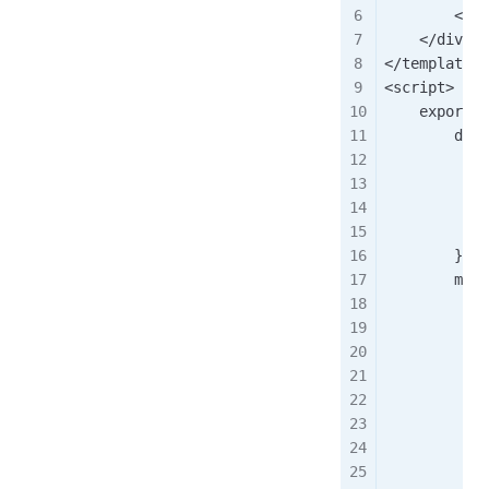
        </Up
    </div>
</template>
<script>
    export d
        data
            
            
            
            
        },
        meth
            
            
            
            
            
            
            
            