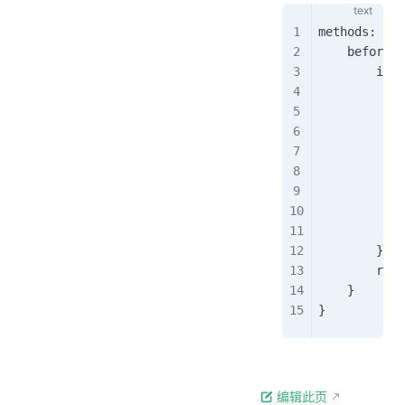
methods: {
    beforeUp
        impo
            
            
            
            
           
            
            
            
        });
        retu
    }
} 
编辑此页