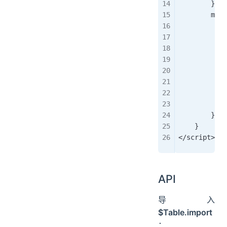
        },
        meth
            
            
            
           
            
            
            
            
        }
    }
</script> 
API
导入
$Table.import
：