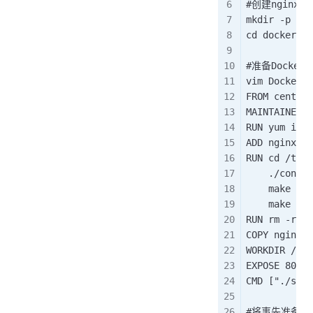
#创建nginx
mkdir -p doc
cd dockerfil
#准备Dockerf
vim Dockerfi
FROM cen
MAINTAINER
RUN yum in
ADD nginx
RUN cd /tm
    ./config
    make -j 
    make ins
RUN rm -r
COPY nginx
WORKDIR 
EXPOSE 
CMD ["./s
#将事先准备好的n