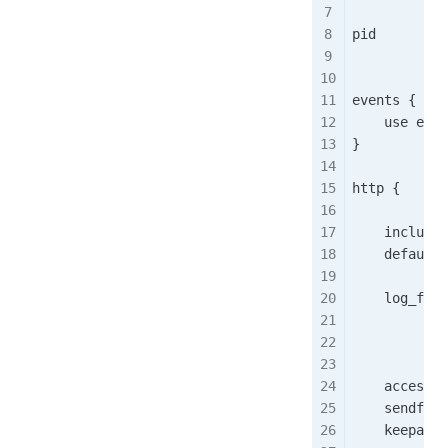
pid        l
events {
    use epol
}
http {
    include 
    default_
    log_form
            
            
    access_l
    sendfile
    keepaliv