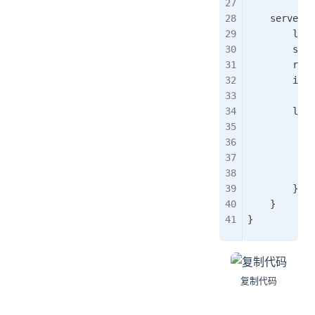
    server {
        list
        serv
        root
        inde
        loca
            
          
            
            
        }
    }
}
复制代码