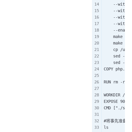
    --with-c
    --with-m
    --with-o
    --with-j
    --enable
    make -j 
    make ins
    cp /usr/
    sed -i "
    sed -i "
COPY php.
RUN rm -rf
WORKDIR 
EXPOSE 9
CMD ["./sb
#将事先准备好的p
ls