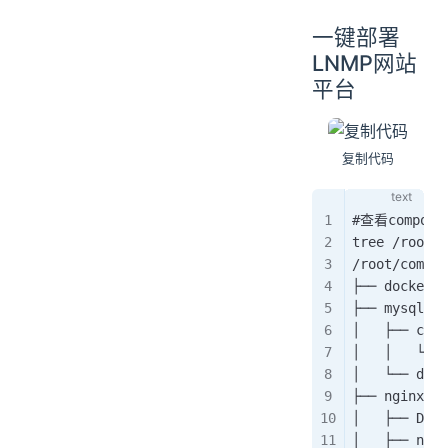
一键部署
LNMP网站
平台
复制代码
#查看compose
tree /root/c
/root/compos
├── docker-
├── mysql
│   ├── conf
│   │   └──
│   └── da
├── nginx
│   ├── Do
│   ├── ngi