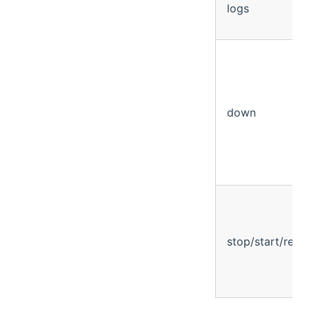
logs
down
stop/start/resta