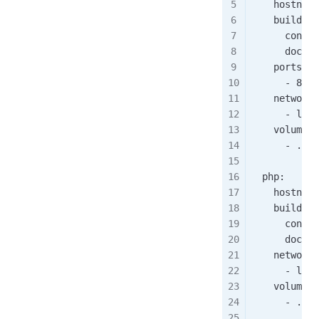
    hostn
    build:
      con
      docke
    port
      - 81:8
    networ
      - lnmp
    volume
      - ./ww
  php:　　  
    hostname
    build:
      contex
      docker
    networks
      - lnmp
    volumes:
      - ./ww