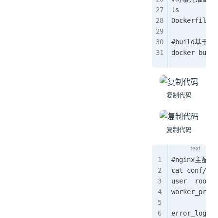
ls
Dockerfile  
#build基于ng
docker build
复制代码
复制代码
#nginx主配
cat conf/ngi
user  root; 
worker_proce
error_log  l