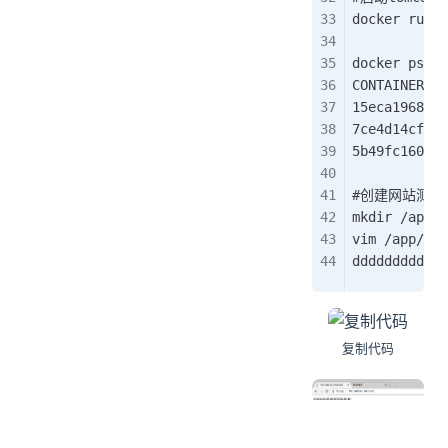
docker run -
docker ps -a
CONTAINER ID
15eca19688ca
7ce4d14cf756
5b49fc160f9e
#创建网站测试
mkdir /app/R
vim /app/ROO
dddddddddddd
复制代码