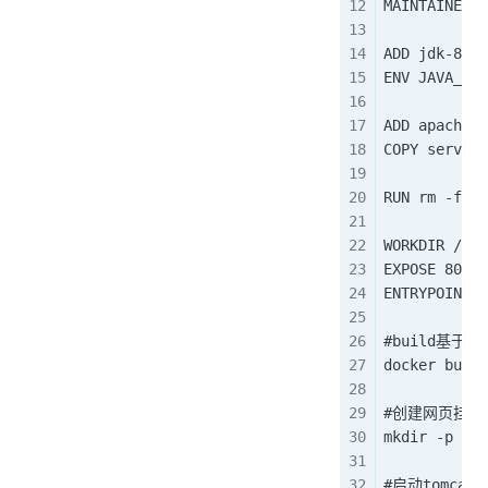
MAINTAINER w
ADD jdk-8u4
ENV JAVA_
ADD apache-
COPY serve
RUN rm -f
WORKDIR /
EXPOSE 8
ENTRYPOINT
#build基于t
docker build
#创建网页挂载
mkdir -p /ap
#启动tomca