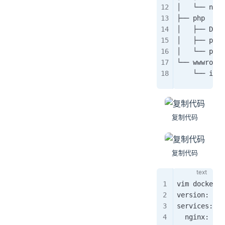
│   └── ngi
├── php
│   ├── Do
│   ├── php
│   └── php
└── wwwroot
    └── ind
复制代码
复制代码
vim docker
version:
service
  nginx: