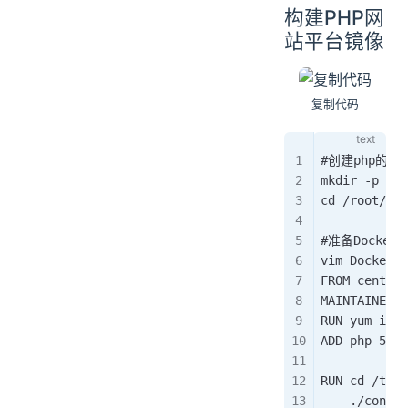
构建PHP网
站平台镜像
复制代码
#创建php的镜
mkdir -p /ro
cd /root/doc
#准备Dockerf
vim Dockerfi
FROM cento
MAINTAINE
RUN yum ins
ADD php-5.
RUN cd /t
    ./config